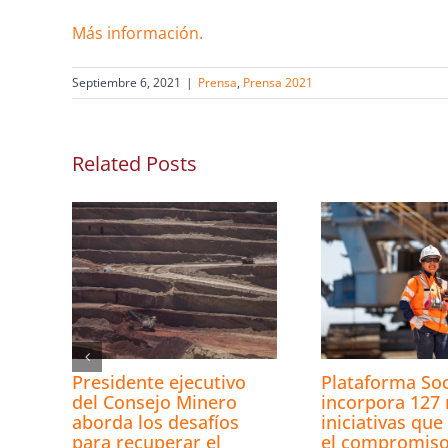
Más información.
Septiembre 6, 2021
|
Prensa
,
Prensa 2021
Related Posts
Presidente ejecutivo
Plataforma Soc
del Consejo Minero
incorpora 127
aborda los desafíos
iniciativas que
para recuperar el
el compromiso