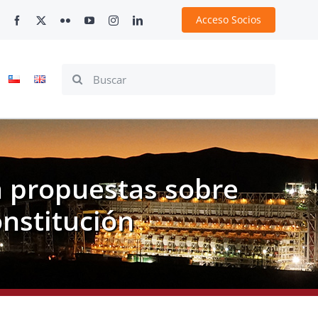
Acceso Socios
Search
for:
a propuestas sobre
onstitución