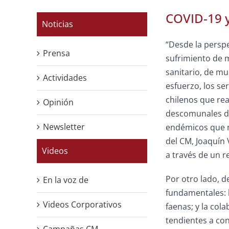
COVID-19 y
Noticias
“Desde la perspe
Prensa
sufrimiento de 
sanitario, de m
Actividades
esfuerzo, los s
chilenos que re
Opinión
descomunales de 
Newsletter
endémicos que no
del CM, Joaquín V
Videos
a través de un r
Por otro lado, d
En la voz de
fundamentales: l
Videos Corporativos
faenas; y la col
tendientes a con