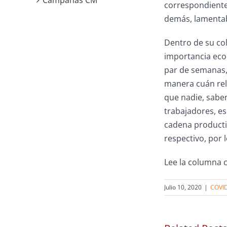
Campañas CM
correspondientes
demás, lamentab
Dentro de su col
importancia econ
par de semanas, 
manera cuán rel
que nadie, saben
trabajadores, e
cadena producti
respectivo, por 
Lee la columna
Julio 10, 2020
|
COVI