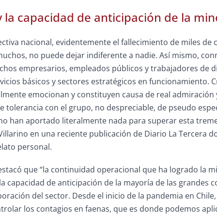
 la capacidad de anticipación de la min
ctiva nacional, evidentemente el fallecimiento de miles de c
muchos, no puede dejar indiferente a nadie. Así mismo, co
uchos empresarios, empleados públicos y trabajadores de d
ervicios básicos y sectores estratégicos en funcionamiento
almente emocionan y constituyen causa de real admiración 
tolerancia con el grupo, no despreciable, de pseudo especia
 han aportado literalmente nada para superar esta tremenda
illarino en una reciente publicación de Diario La Tercera dond
elato personal.
estacó que “la continuidad operacional que ha logrado la min
a capacidad de anticipación de la mayoría de las grandes com
aboración del sector. Desde el inicio de la pandemia en Ch
trolar los contagios en faenas, que es donde podemos aplic