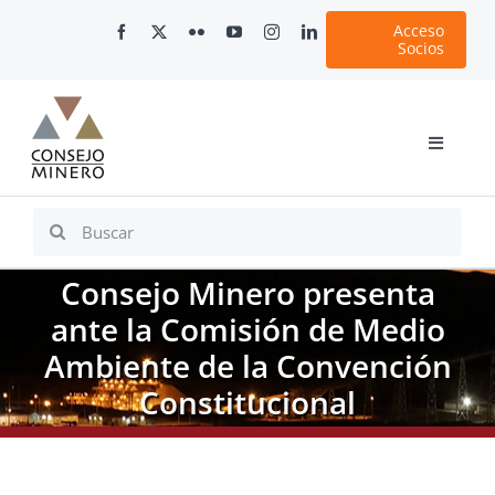
Skip
Acceso
to
Socios
content
Toggle
Navigati
Inicio
Search
for:
Nosotros
Consejo Minero presenta
Documentos
ante la Comisión de Medio
Minería en Chile
Ambiente de la Convención
Plataformas Digitales
Constitucional
Comunicaciones