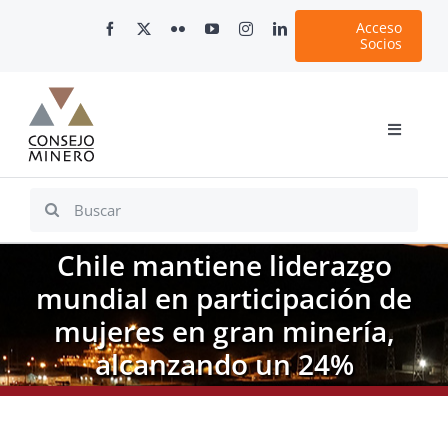
Skip
Acceso
to
Socios
content
Toggle
Navigati
Inicio
Search
for:
Nosotros
Chile mantiene liderazgo
Documentos
mundial en participación de
Minería en Chile
mujeres en gran minería,
Plataformas Digitales
alcanzando un 24%
Comunicaciones