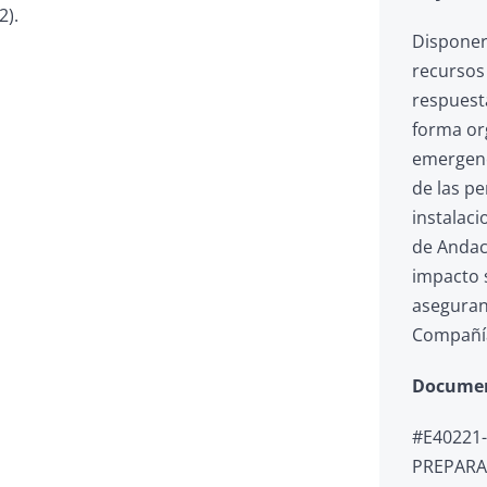
2).
Disponer
recursos
respuest
forma or
emergenc
de las p
instalac
de Andaco
impacto 
aseguran
Compañí
Docume
#E40221-
PREPARA