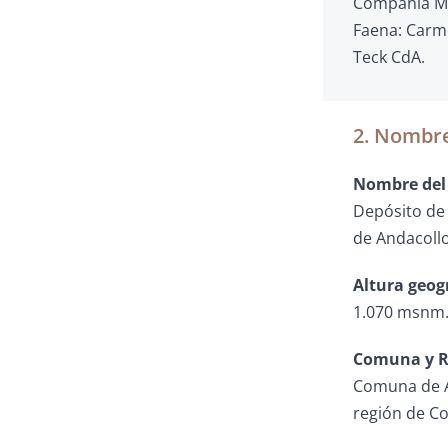
Compañía Mi
Faena: Carm
Teck CdA.
2. Nombre
Nombre del 
Depósito de
de Andacollo
Altura geog
1.070 msnm
Comuna y R
Comuna de A
región de C