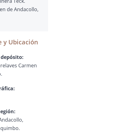
nera Teck.
en de Andacollo,
 y Ubicación
depósito:
 relaves Carmen
.
ráfica:
.
egión:
ndacollo,
oquimbo.