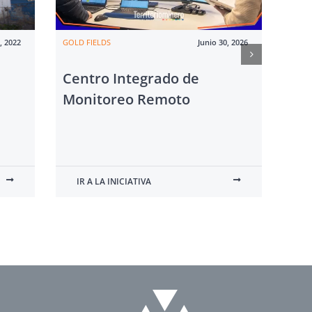
, 2022
GOLD FIELDS
Junio 30, 2026
ANTO
MINE
Centro Integrado de
Co
Monitoreo Remoto
IR A LA INICIATIVA
IR