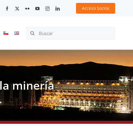
Acceso Socios
Search
for:
la minería