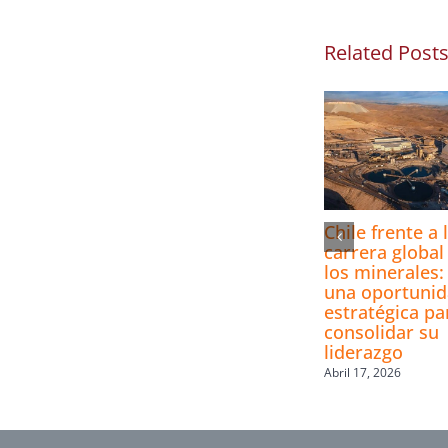
Related Post
Chile frente a 
carrera global
los minerales:
una oportuni
estratégica pa
consolidar su
liderazgo
Abril 17, 2026