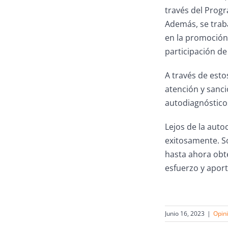
través del Prog
Además, se traba
en la promoción 
participación de
A través de esto
atención y sanci
autodiagnósticos
Lejos de la aut
exitosamente. Só
hasta ahora obt
esfuerzo y apor
Junio 16, 2023
|
Opin