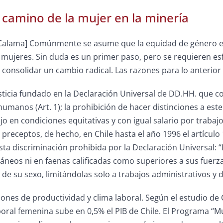
l camino de la mujer en la minería
 Calama] Comúnmente se asume que la equidad de género en
 mujeres. Sin duda es un primer paso, pero se requieren esf
consolidar un cambio radical. Las razones para lo anterior 
sticia fundado en la Declaración Universal de DD.HH. que c
humanos (Art. 1); la prohibición de hacer distinciones a este 
jo en condiciones equitativas y con igual salario por trabaj
 preceptos, de hecho, en Chile hasta el año 1996 el artícul
ta discriminación prohibida por la Declaración Universal: 
neos ni en faenas calificadas como superiores a sus fuerzas
de su sexo, limitándolas solo a trabajos administrativos y 
ones de productividad y clima laboral. Según el estudio d
boral femenina sube en 0,5% el PIB de Chile. El Programa “