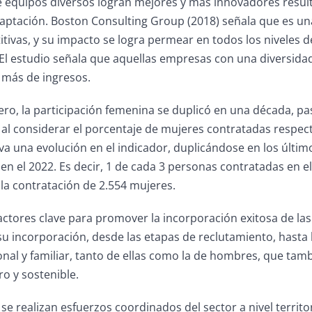
equipos diversos logran mejores y más innovadores resultad
aptación. Boston Consulting Group (2018) señala que es un
tivas, y su impacto se logra permear en todos los niveles d
El estudio señala que aquellas empresas con una diversidad
más de ingresos.
ero, la participación femenina se duplicó en una década, p
al considerar el porcentaje de mujeres contratadas respecto
a una evolución en el indicador, duplicándose en los últi
en el 2022. Es decir, 1 de cada 3 personas contratadas en
la contratación de 2.554 mujeres.
actores clave para promover la incorporación exitosa de las
u incorporación, desde las etapas de reclutamiento, hasta
onal y familiar, tanto de ellas como la de hombres, que t
o y sostenible.
se realizan esfuerzos coordinados del sector a nivel territor