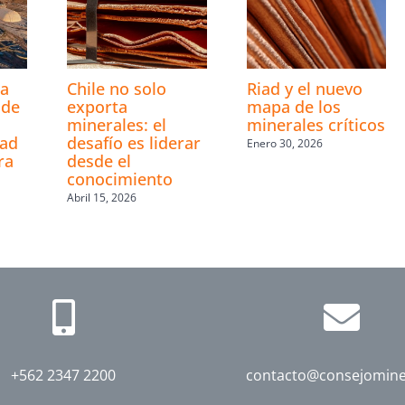
la
Chile no solo
Riad y el nuevo
 de
exporta
mapa de los
minerales: el
minerales críticos
dad
desafío es liderar
Enero 30, 2026
ra
desde el
conocimiento
Abril 15, 2026
+562 2347 2200
contacto@consejomine