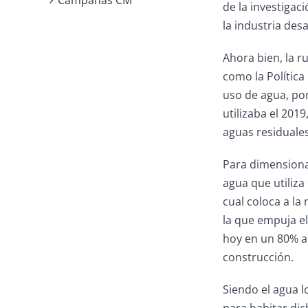
Campañas CM
de la investigac
la industria des
Ahora bien, la r
como la Política
uso de agua, por
utilizaba el 201
aguas residuales
Para dimensiona
agua que utiliza
cual coloca a la
la que empuja el
hoy en un 80% a
construcción.
Siendo el agua l