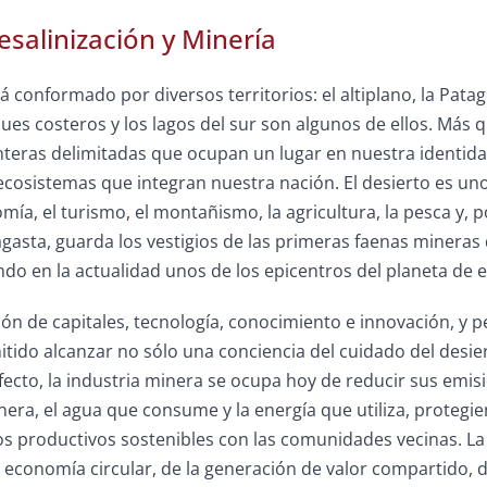
esalinización y Minería
 conformado por diversos territorios: el altiplano, la Patago
ques costeros y los lagos del sur son algunos de ellos. Más
nteras delimitadas que ocupan un lugar en nuestra identida
cosistemas que integran nuestra nación. El desierto es un
mía, el turismo, el montañismo, la agricultura, la pesca y, po
gasta, guarda los vestigios de las primeras faenas mineras
ndo en la actualidad unos de los epicentros del planeta de es
ón de capitales, tecnología, conocimiento e innovación, y 
tido alcanzar no sólo una conciencia del cuidado del desier
ecto, la industria minera se ocupa hoy de reducir sus emisi
nera, el agua que consume y la energía que utiliza, proteg
 productivos sostenibles con las comunidades vecinas. La m
a economía circular, de la generación de valor compartido, d