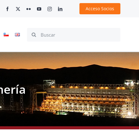
Acceso Socios
Search
for:
nería