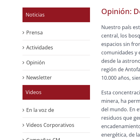
Opinión: D
Noticias
Nuestro país está
Prensa
central, los bos
espacios sin fro
Actividades
comunidades y e
desde la astrono
Opinión
región de Antofa
Newsletter
10.000 años, sie
Videos
Esta concentraci
minera, ha permi
del mundo. En ef
En la voz de
residuos que ge
Videos Corporativos
encadenamientos
energética, de l