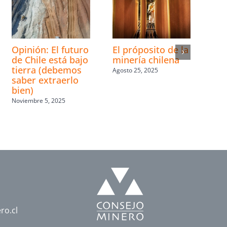
Opinión: El futuro
El próposito de la
de Chile está bajo
minería chilena
tierra (debemos
Agosto 25, 2025
saber extraerlo
bien)
Noviembre 5, 2025
ro.cl