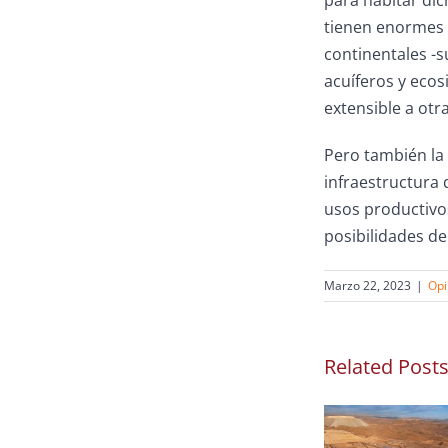
para habitar dic
tienen enormes b
continentales -s
acuíferos y ecos
extensible a otra
Pero también la
infraestructura 
usos productivos
posibilidades de
Marzo 22, 2023
|
Opi
Related Post