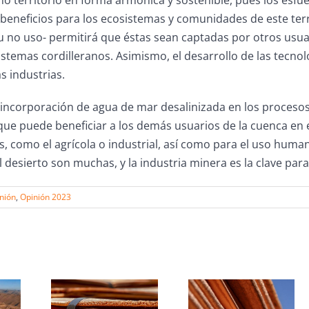
ho territorio en forma armónica y sostenible, pues los esfue
eneficios para los ecosistemas y comunidades de este territ
u no uso- permitirá que éstas sean captadas por otros usuar
istemas cordilleranos. Asimismo, el desarrollo de las tecno
s industrias.
 incorporación de agua de mar desalinizada en los procesos
que puede beneficiar a los demás usuarios de la cuenca en 
, como el agrícola o industrial, así como para el uso hum
l desierto son muchas, y la industria minera es la clave para
nión
,
Opinión 2023
s