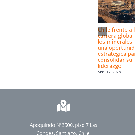
Chile frente a 
carrera global
los minerales:
una oportuni
estratégica pa
consolidar su
liderazgo
Abril 17, 2026
Apoquindo Nº3500, piso 7 Las
Condes, Santiago, Chile.