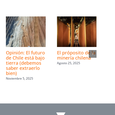
Opinión: El futuro
El próposito de la
de Chile está bajo
minería chilena
tierra (debemos
Agosto 25, 2025
saber extraerlo
bien)
Noviembre 5, 2025