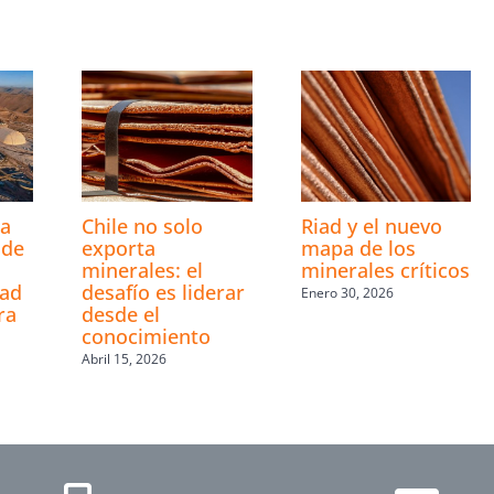
s
la
Chile no solo
Riad y el nuevo
 de
exporta
mapa de los
minerales: el
minerales críticos
dad
desafío es liderar
Enero 30, 2026
ra
desde el
conocimiento
Abril 15, 2026