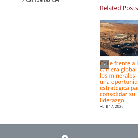
Campañas CM
Related Post
Chile frente a 
carrera global
los minerales:
una oportuni
estratégica pa
consolidar su
liderazgo
Abril 17, 2026