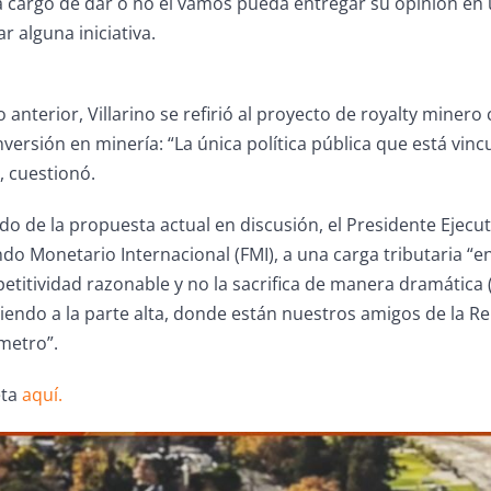
 cargo de dar o no el vamos pueda entregar su opinión en un
r alguna iniciativa.
o anterior, Villarino se refirió al proyecto de royalty miner
inversión en minería: “La única política pública que está vin
, cuestionó.
do de la propuesta actual en discusión, el Presidente Ejecu
do Monetario Internacional (FMI), a una carga tributaria “
itividad razonable y no la sacrifica de manera dramática (
iendo a la parte alta, donde están nuestros amigos de la R
metro”.
eta
aquí.