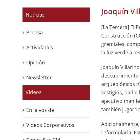
Joaquín Vi
Noticias
[La Tercera] El 
Prensa
Construcción (C
gremiales,
compa
Actividades
la luz verde a l
Opinión
Joaquín Villarin
descubrimiento d
Newsletter
arqueológicos tú
Videos
vestigios, nadie
ejecutivo manifes
también jugaron 
En la voz de
Adicionalmente, 
Videos Corporativos
reformularla. Es