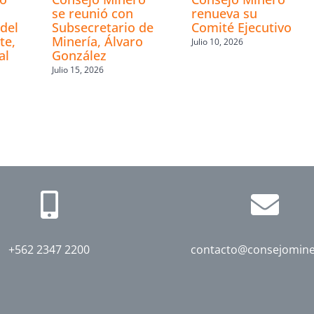
se reunió con
renueva su
del
Subsecretario de
Comité Ejecutivo
te,
Minería, Álvaro
Julio 10, 2026
al
González
Julio 15, 2026
+562 2347 2200
contacto@consejomine