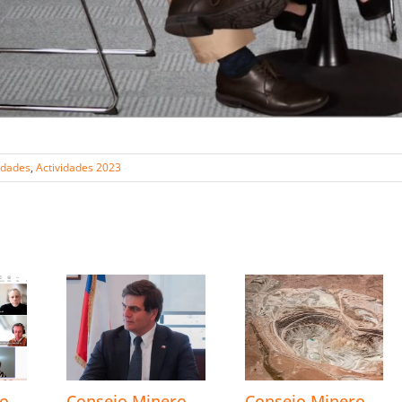
idades
,
Actividades 2023
s
ro
Consejo Minero
Consejo Minero