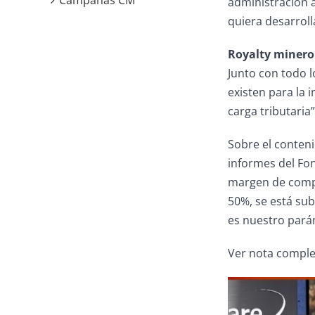
Campañas CM
administración a
quiera desarrolla
Royalty minero
Junto con todo l
existen para la 
carga tributaria”
Sobre el conteni
informes del Fon
margen de compet
50%, se está sub
es nuestro pará
Ver nota compl