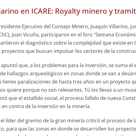
llarino en ICARE: Royalty minero y tram
Presidente Ejecutivo del Consejo Minero, Joaquín Villarino,
ju
ChC), Juan Vicuña,
participaron en el foro “Semana Económ
rtieron el diagnóstico sobre la complejidad que existe en 
os proyectos que buscan impulsar los sectores de la construc
o apuntó que, a los problemas para la inversión, se suma e
e hallazgos arqueológicos en zonas donde se van a desarrol
 tienes paralizaciones de hasta tres años en un proyecto q
 los quiere porque no son relevantes. Tú los llevas a un muse
tó que el estallido social, el proceso fallido de nueva Const
en contra de la inversión en la minería.
el líder del gremio de la gran minería criticó el proceso de 
to, para que las zonas en donde se desarrollen los proyect