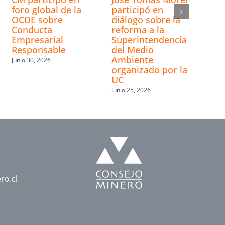
foro global de la
participó en
OCDE sobre
diálogo sobre la
Conducta
reforma a la
Empresarial
Superintendencia
Responsable
del Medio
Ambiente
Junio 30, 2026
organizado por la
UC
Junio 25, 2026
ro.cl