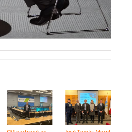
CM participó en
José Tomás Morel