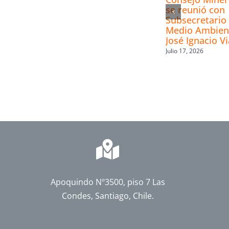
se reunió con
Subsecretario 
Medio Ambien
José Ignacio Vi
Julio 17, 2026
Apoquindo Nº3500, piso 7 Las
Condes, Santiago, Chile.