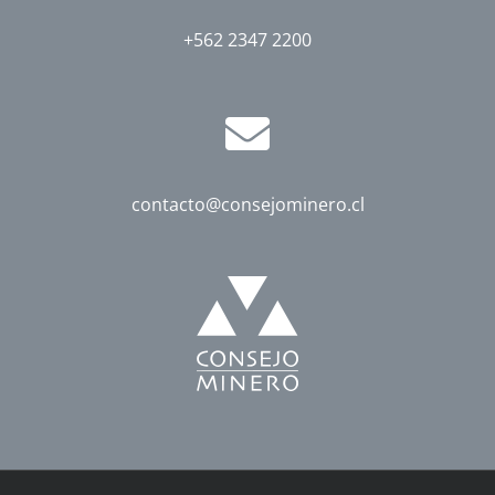
+562 2347 2200
contacto@consejominero.cl