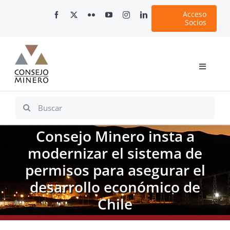
Skip
Acceso
to
Socios
content
Toggle
Navigati
Inicio
Search
for:
Nosotros
Consejo Minero insta a
Documentos
modernizar el sistema de
Minería en Chile
permisos para asegurar el
Plataformas Digitales
desarrollo económico de
Comunicaciones
Chile