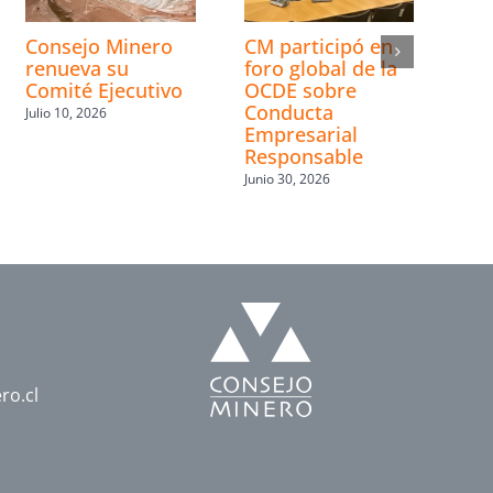
Consejo Minero
CM participó en
renueva su
foro global de la
Comité Ejecutivo
OCDE sobre
Conducta
Julio 10, 2026
Empresarial
Responsable
Junio 30, 2026
ro.cl