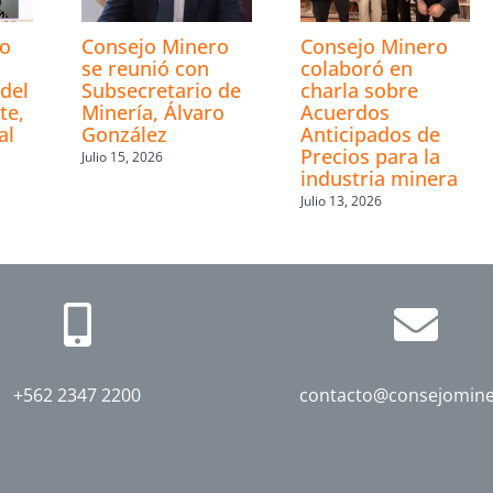
ro
Consejo Minero
Consejo Minero
se reunió con
colaboró en
del
Subsecretario de
charla sobre
te,
Minería, Álvaro
Acuerdos
al
González
Anticipados de
Precios para la
Julio 15, 2026
industria minera
Julio 13, 2026
+562 2347 2200
contacto@consejomine