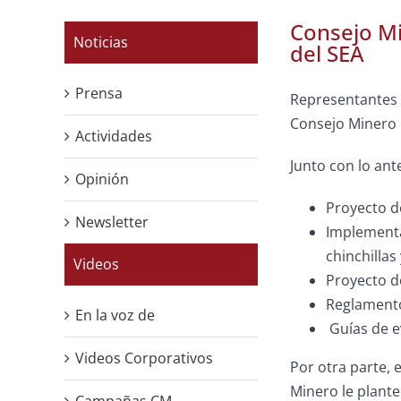
Consejo Mi
Noticias
del SEA
Prensa
Representantes d
Consejo Minero l
Actividades
Junto con lo ant
Opinión
Proyecto d
Newsletter
Implementac
chinchillas 
Videos
Proyecto d
Reglamento
En la voz de
Guías de ev
Videos Corporativos
Por otra parte, 
Minero le plante