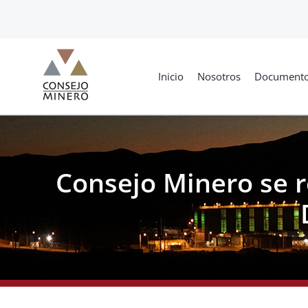
Skip
to
content
Inicio
Nosotros
Document
Consejo Minero se r