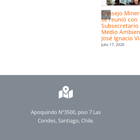
Consejo Mine
se reunió con
Subsecretario 
Medio Ambien
José Ignacio Vi
Julio 17, 2026
Apoquindo Nº3500, piso 7 Las
Condes, Santiago, Chile.