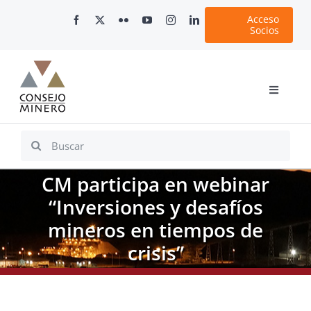
Skip
Acceso
to
Socios
content
Toggle
Navigati
Inicio
Search
for:
Nosotros
CM participa en webinar
Documentos
“Inversiones y desafíos
Minería en Chile
mineros en tiempos de
Plataformas Digitales
crisis”
Comunicaciones