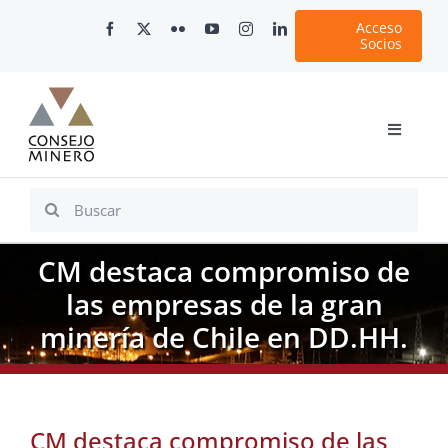
Skip
Acceso
to
Socios
content
Toggle
Navigati
Inicio
Search
for:
Nosotros
CM destaca compromiso de
Documentos
las empresas de la gran
Minería en Chile
minería de Chile en DD.HH.
Plataformas Digitales
Comunicaciones
CM destaca compromiso de las