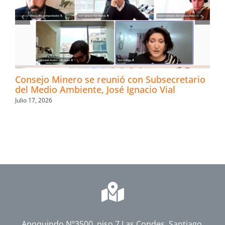
Consejo Minero se reunió con Subsecretario
del Medio Ambiente, José Ignacio Vial
Julio 17, 2026
Apoquindo Nº3500, piso 7 Las Condes, Santiago,